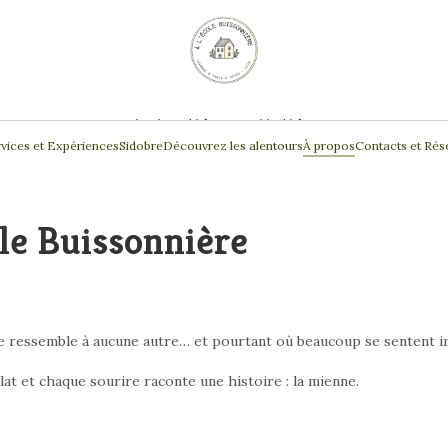
Chambres d'hôtes et Table d'hôtes
vices et Expériences
Sidobre
Découvrez les alentours
À propos
Contacts et Rés
le Buissonnière
ne ressemble à aucune autre… et pourtant où beaucoup se sentent 
lat et chaque sourire raconte une histoire : la mienne.