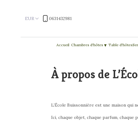
EUR
0631432981
▾
Accueil
Chambres d'hôtes
Table d'hôtes
Ser
À propos de L’Éco
L’École Buissonnière est une maison qui 
Ici, chaque objet, chaque parfum, chaque p