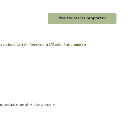
Voir toutes les propriétés
ervations
L'Art de Recevoir à L'École Buissonnière
immédiatement « chez eux ».