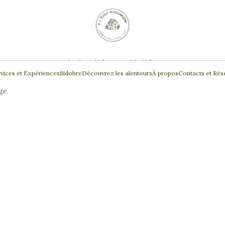
Chambres d'hôtes et Table d'hôtes
vices et Expériences
Sidobre
Découvrez les alentours
À propos
Contacts et Rés
ge.