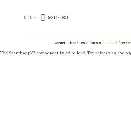
EUR
0631432981
▾
Accueil
Chambres d'hôtes
Table d'hôtes
Ser
The SearchAppV2 component failed to load. Try refreshing the pa